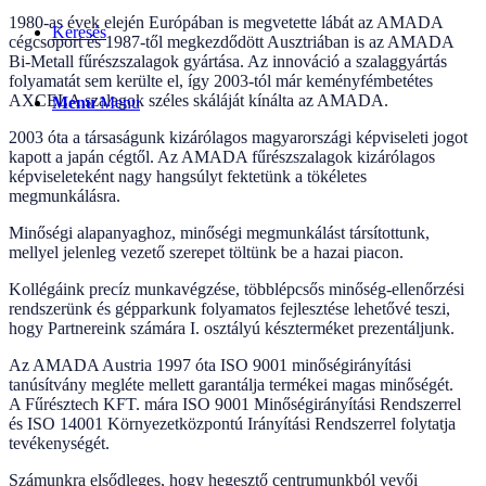
1980-as évek elején Európában is megvetette lábát az AMADA
Keresés
cégcsoport és 1987-től megkezdődött Ausztriában is az AMADA
Bi-Metall fűrészszalagok gyártása. Az innováció a szalaggyártás
folyamatát sem kerülte el, így 2003-tól már keményfémbetétes
AXCELA szalagok széles skáláját kínálta az AMADA.
Menu
Menu
2003 óta a társaságunk kizárólagos magyarországi képviseleti jogot
kapott a japán cégtől. Az AMADA fűrészszalagok kizárólagos
képviseleteként nagy hangsúlyt fektetünk a tökéletes
megmunkálásra.
Minőségi alapanyaghoz, minőségi megmunkálást társítottunk,
mellyel jelenleg vezető szerepet töltünk be a hazai piacon.
Kollégáink precíz munkavégzése, többlépcsős minőség-ellenőrzési
rendszerünk és gépparkunk folyamatos fejlesztése lehetővé teszi,
hogy Partnereink számára I. osztályú készterméket prezentáljunk.
Az AMADA Austria 1997 óta ISO 9001 minőségirányítási
tanúsítvány megléte mellett garantálja termékei magas minőségét.
A Fűrésztech KFT. mára ISO 9001 Minőségirányítási Rendszerrel
és ISO 14001 Környezetközpontú Irányítási Rendszerrel folytatja
tevékenységét.
Számunkra elsődleges, hogy hegesztő centrumunkból vevői