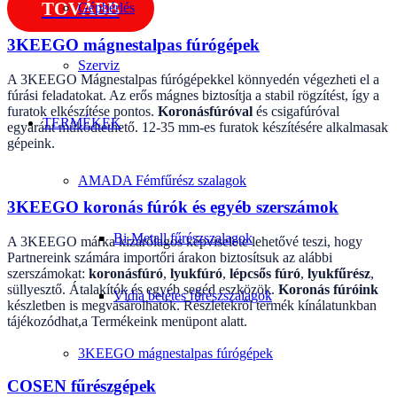
TOVÁBB
Gépbérlés
3KEEGO mágnestalpas fúrógépek
Szerviz
A 3KEEGO Mágnestalpas fúrógépekkel könnyedén végezheti el a
fúrási feladatokat. Az erős mágnes biztosítja a stabil rögzítést, így a
furatok elkészítése pontos.
Koronásfúróval
és csigafúróval
TERMÉKEK
egyaránt működtethető. 12-35 mm-es furatok készítésére alkalmasak
gépeink.
AMADA Fémfűrész szalagok
3KEEGO koronás fúrók és egyéb szerszámok
Bi-Metall fűrészszalagok
A 3KEEGO márka kizárólagos képviselete lehetővé teszi, hogy
Partnereink számára importőri árakon biztosítsuk az alábbi
szerszámokat:
koronásfúró
,
lyukfúró
,
lépcsős fúró
,
lyukfűrész
,
süllyesztő. Átalakítók és egyéb segéd eszközök.
Koronás fúróink
Vídia betétes fűrészszalagok
készletben is megvásárolhatók. Részletekről termék kínálatunkban
tájékozódhat,a Termékeink menüpont alatt.
3KEEGO mágnestalpas fúrógépek
COSEN fűrészgépek