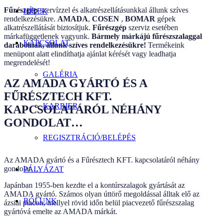
Fűrészgép
szervízzel és alkatrészellátásunkkal állunk szíves
HÍREK
rendelkezésükre.
AMADA
,
COSEN
,
BOMAR
gépek
alkatrészellátását biztosítjuk.
Fűrészgép
szerviz esetében
márkafüggetlenek vagyunk.
Bármely márkájú fűrészszalaggal
KAPCSOLAT
darabolnak, állunk szíves rendelkezésükre!
Termékeink
menüpont alatt elindíthatja ajánlat kérését vagy leadhatja
megrendelését!
GALÉRIA
AZ AMADA GYÁRTÓ ÉS A
FŰRÉSZTECH KFT.
KARRIER
KAPCSOLATÁRÓL NÉHÁNY
GONDOLAT…
REGISZTRÁCIÓ/BELÉPÉS
Az AMADA gyártó és a Fűrésztech KFT. kapcsolatáról néhány
gondolat…
PÁLYÁZAT
Japánban 1955-ben kezdte el a kontúrszalagok gyártását az
AMADA gyártó. Számos olyan úttörő megoldással álltak elő az
RÓLUNK
ázsiai piacon, mellyel rövid időn belül piacvezető fűrészszalag
gyártóvá emelte az AMADA márkát.