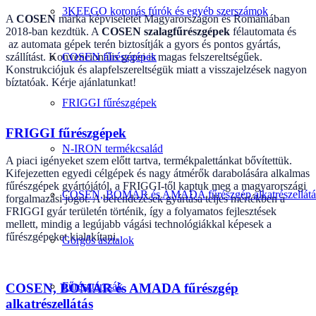
3KEEGO koronás fúrók és egyéb szerszámok
A
COSEN
márka képviseletét Magyarországon és Romániában
2018-ban kezdtük. A
COSEN szalagfűrészgépek
félautomata és
az automata gépek terén biztosítják a gyors és pontos gyártás,
szállítást. Konvencionális gépei is magas felszereltségűek.
COSEN fűrészgépek
Konstrukciójuk és alapfelszereltségük miatt a visszajelzések nagyon
bíztatóak. Kérje ajánlatunkat!
FRIGGI fűrészgépek
FRIGGI fűrészgépek
N-IRON termékcsalád
A piaci igényeket szem előtt tartva, termékpalettánkat bővítettük.
Kifejezetten egyedi célgépek és nagy átmérők darabolására alkalmas
fűrészgépek gyártójától, a FRIGGI-től kaptuk meg a magyarországi
COSEN, BOMAR és AMADA fűrészgép alkatrészellátá
forgalmazási jogot. A berendezések gyártása teljes mértékben a
FRIGGI gyár területén történik, így a folyamatos fejlesztések
mellett, mindig a legújabb vágási technológiákkal képesek a
fűrészgépeket kialakítani.
Görgős asztalok
Fűrésztárcsák
COSEN, BOMAR és AMADA fűrészgép
alkatrészellátás