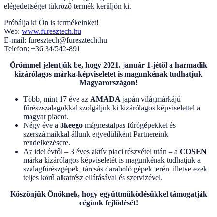
elégedettséget tükröző termék kerüljön ki.
Próbálja ki Ön is termékeinket!
Web:
www.furesztech.hu
E-mail:
furesztech@furesztech.hu
Telefon: +36 34/542-891
Örömmel jelentjük be, hogy 2021. január 1-jétől a harmadik
kizárólagos márka-képviseletet is magunkénak tudhatjuk
Magyarországon!
Több, mint 17 éve az
AMADA
japán világmárkájú
fűrészszalagokkal szolgáljuk ki kizárólagos képviselettel a
magyar piacot.
Négy éve a
3keego
mágnestalpas fúrógépekkel és
szerszámaikkal állunk egyedüliként Partnereink
rendelkezésére.
Az idei évtől – 3 éves aktív piaci részvétel után – a
COSEN
márka kizárólagos képviseletét is magunkénak tudhatjuk a
szalagfűrészgépek, tárcsás daraboló gépek terén, illetve ezek
teljes körű alkatrész ellátásával és szervizével.
Köszönjük Önöknek, hogy együttműködésükkel támogatják
cégünk fejlődését!