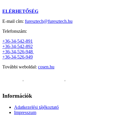
ELÉRHETŐSÉG
E-mail cím:
furesztech@furesztech.hu
Telefonszám:
+36-34-542-891
+36-34-542-892
+36-34-526-948
+36-34-526-949
További weboldal:
cosen.hu
Információk
Adatkezelési tájékoztató
Impresszum