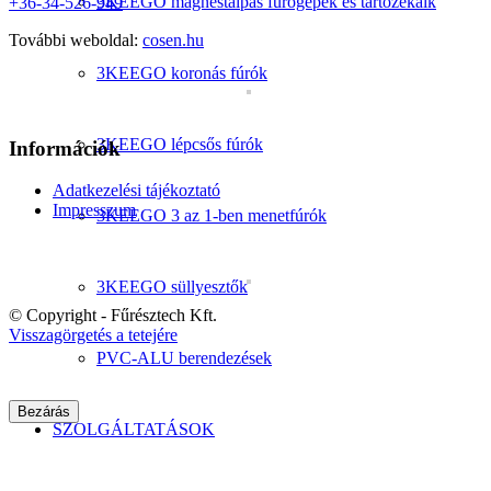
3KEEGO mágnestalpas fúrógépek és tartozékaik
+36-34-526-949
További weboldal:
cosen.hu
3KEEGO koronás fúrók
3KEEGO lépcsős fúrók
Információk
Adatkezelési tájékoztató
Impresszum
3KEEGO 3 az 1-ben menetfúrók
3KEEGO süllyesztők
© Copyright - Fűrésztech Kft.
Visszagörgetés a tetejére
PVC-ALU berendezések
Bezárás
SZOLGÁLTATÁSOK