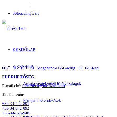
+36-34-526-948
|
furesztech@furesztech.hu
0
Shopping Cart
KEZDŐLAP
WEBSHOP
0673_012_FLP_01_Saegeband-OV-6-seitig_DE_04LRad
ELÉRHETŐSÉG
Amada végtelenített fűrészszalagok
E-mail cím:
furesztech@furesztech.hu
Telefonszám:
Fémipari berendezések
+36-34-542-891
+36-34-542-892
+36-34-526-948