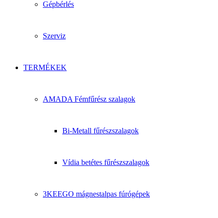
Gépbérlés
Szerviz
TERMÉKEK
AMADA Fémfűrész szalagok
Bi-Metall fűrészszalagok
Vídia betétes fűrészszalagok
3KEEGO mágnestalpas fúrógépek