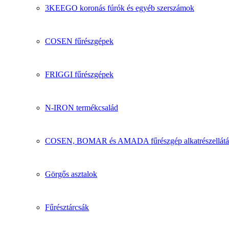
3KEEGO koronás fúrók és egyéb szerszámok
COSEN fűrészgépek
FRIGGI fűrészgépek
N-IRON termékcsalád
COSEN, BOMAR és AMADA fűrészgép alkatrészellátá
Görgős asztalok
Fűrésztárcsák