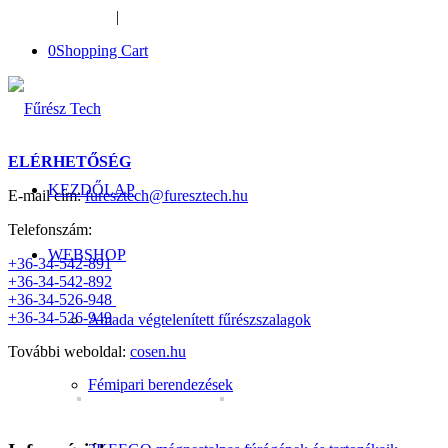
+36-34-526-948
|
furesztech@furesztech.hu
0
Shopping Cart
ELÉRHETŐSÉG
KEZDŐLAP
E-mail cím:
furesztech@furesztech.hu
Telefonszám:
WEBSHOP
+36-34-542-891
+36-34-542-892
+36-34-526-948
+36-34-526-949
Amada végtelenített fűrészszalagok
További weboldal:
cosen.hu
Fémipari berendezések