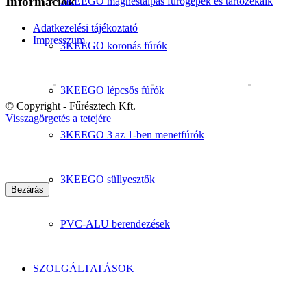
Információk
3KEEGO mágnestalpas fúrógépek és tartozékaik
Adatkezelési tájékoztató
Impresszum
3KEEGO koronás fúrók
3KEEGO lépcsős fúrók
© Copyright - Fűrésztech Kft.
Visszagörgetés a tetejére
3KEEGO 3 az 1-ben menetfúrók
3KEEGO süllyesztők
Bezárás
PVC-ALU berendezések
SZOLGÁLTATÁSOK