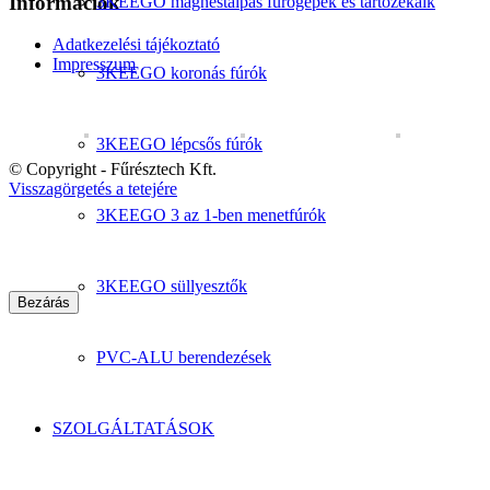
Információk
3KEEGO mágnestalpas fúrógépek és tartozékaik
Adatkezelési tájékoztató
Impresszum
3KEEGO koronás fúrók
3KEEGO lépcsős fúrók
© Copyright - Fűrésztech Kft.
Visszagörgetés a tetejére
3KEEGO 3 az 1-ben menetfúrók
3KEEGO süllyesztők
Bezárás
PVC-ALU berendezések
SZOLGÁLTATÁSOK