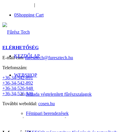
+36-34-526-948
|
furesztech@furesztech.hu
0
Shopping Cart
ELÉRHETŐSÉG
KEZDŐLAP
E-mail cím:
furesztech@furesztech.hu
Telefonszám:
WEBSHOP
+36-34-542-891
+36-34-542-892
+36-34-526-948
+36-34-526-949
Amada végtelenített fűrészszalagok
További weboldal:
cosen.hu
Fémipari berendezések