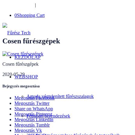
+36-34-526-948
|
furesztech@furesztech.hu
0
Shopping Cart
Cosen fűrészgépek
KEZDŐLAP
Cosen fűrészgépek
2020-05-29
WEBSHOP
Bejegyzés megosztása
Amada végtelenített fűrészszalagok
Megosztás Facebook
Megosztás Twitter
Share on WhatsApp
Megosztás Pinterest
Fémipari berendezések
Megosztás LinkedIn
Megosztás Tumblr
Megosztás Vk