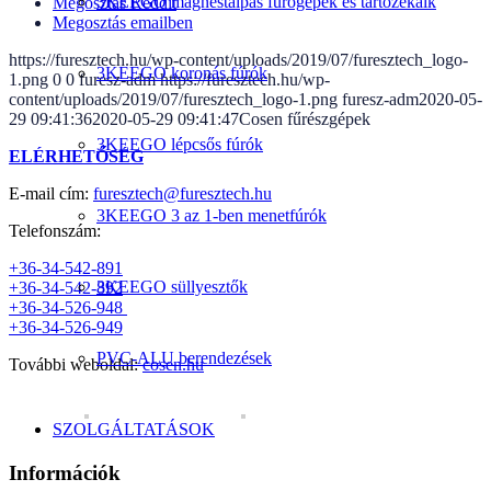
3KEEGO mágnestalpas fúrógépek és tartozékaik
Megosztás Reddit
Megosztás emailben
https://furesztech.hu/wp-content/uploads/2019/07/furesztech_logo-
3KEEGO koronás fúrók
1.png
0
0
furesz-adm
https://furesztech.hu/wp-
content/uploads/2019/07/furesztech_logo-1.png
furesz-adm
2020-05-
29 09:41:36
2020-05-29 09:41:47
Cosen fűrészgépek
3KEEGO lépcsős fúrók
ELÉRHETŐSÉG
E-mail cím:
furesztech@furesztech.hu
3KEEGO 3 az 1-ben menetfúrók
Telefonszám:
+36-34-542-891
3KEEGO süllyesztők
+36-34-542-892
+36-34-526-948
+36-34-526-949
PVC-ALU berendezések
További weboldal:
cosen.hu
SZOLGÁLTATÁSOK
Információk