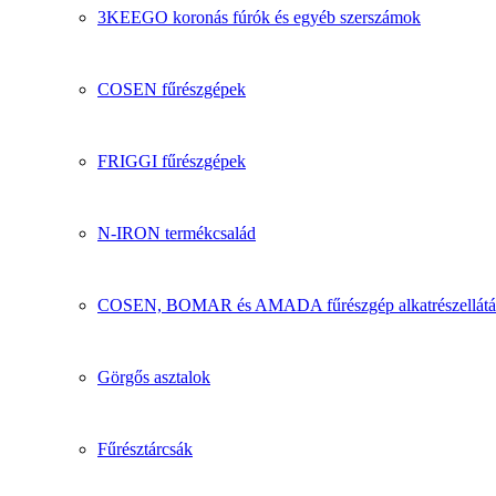
3KEEGO koronás fúrók és egyéb szerszámok
COSEN fűrészgépek
FRIGGI fűrészgépek
N-IRON termékcsalád
COSEN, BOMAR és AMADA fűrészgép alkatrészellátá
Görgős asztalok
Fűrésztárcsák