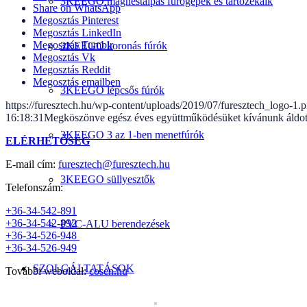
3KEEGO mágnestalpas fúrógépek és tartozékaik
Share on WhatsApp
Megosztás Pinterest
Megosztás LinkedIn
Megosztás Tumblr
3KEEGO koronás fúrók
Megosztás Vk
Megosztás Reddit
Megosztás emailben
3KEEGO lépcsős fúrók
https://furesztech.hu/wp-content/uploads/2019/07/furesztech_logo-1.
16:18:31
Megköszönve egész éves együttműködésüket kívánunk áldott 
3KEEGO 3 az 1-ben menetfúrók
ELÉRHETŐSÉG
E-mail cím:
furesztech@furesztech.hu
3KEEGO süllyesztők
Telefonszám:
+36-34-542-891
+36-34-542-892
PVC-ALU berendezések
+36-34-526-948
+36-34-526-949
SZOLGÁLTATÁSOK
További weboldal:
cosen.hu