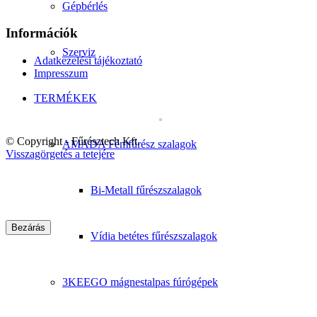
Gépbérlés
Információk
Szerviz
Adatkezelési tájékoztató
Impresszum
TERMÉKEK
© Copyright - Fűrésztech Kft.
AMADA Fémfűrész szalagok
Visszagörgetés a tetejére
Bi-Metall fűrészszalagok
Bezárás
Vídia betétes fűrészszalagok
3KEEGO mágnestalpas fúrógépek