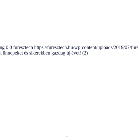
png
0
0
furesztech
https://furesztech.hu/wp-content/uploads/2019/07/fu
ünnepeket és sikerekben gazdag új évet! (2)