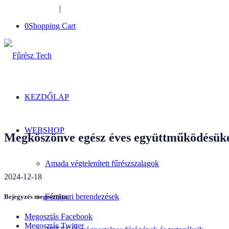
+36-34-526-948
|
furesztech@furesztech.hu
0
Shopping Cart
KEZDŐLAP
WEBSHOP
Megköszönve egész éves együttműködésüket 
Amada végtelenített fűrészszalagok
2024-12-18
Fémipari berendezések
Bejegyzés megosztása
Megosztás Facebook
Megosztás Twitter