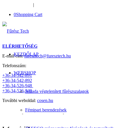
+36-34-526-948
|
furesztech@furesztech.hu
0
Shopping Cart
ELÉRHETŐSÉG
KEZDŐLAP
E-mail cím:
furesztech@furesztech.hu
Telefonszám:
WEBSHOP
+36-34-542-891
+36-34-542-892
+36-34-526-948
+36-34-526-949
Amada végtelenített fűrészszalagok
További weboldal:
cosen.hu
Fémipari berendezések