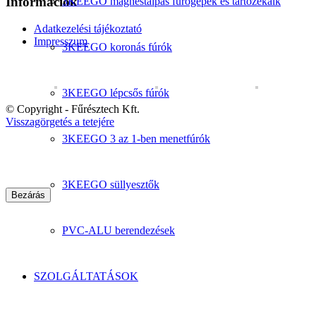
Információk
3KEEGO mágnestalpas fúrógépek és tartozékaik
Adatkezelési tájékoztató
Impresszum
3KEEGO koronás fúrók
3KEEGO lépcsős fúrók
© Copyright - Fűrésztech Kft.
Visszagörgetés a tetejére
3KEEGO 3 az 1-ben menetfúrók
3KEEGO süllyesztők
Bezárás
PVC-ALU berendezések
SZOLGÁLTATÁSOK