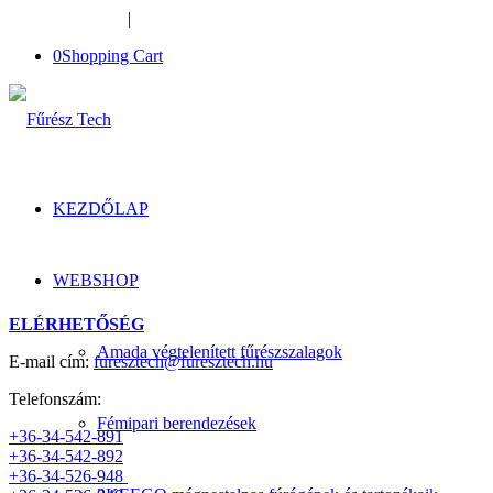
+36-34-526-948
|
furesztech@furesztech.hu
0
Shopping Cart
KEZDŐLAP
WEBSHOP
ELÉRHETŐSÉG
Amada végtelenített fűrészszalagok
E-mail cím:
furesztech@furesztech.hu
Telefonszám:
Fémipari berendezések
+36-34-542-891
+36-34-542-892
+36-34-526-948