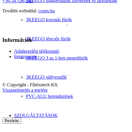
3KEEGO mágnestalpas fúrógépek és tartozékaik
+36-34-526-949
További weboldal:
cosen.hu
3KEEGO koronás fúrók
3KEEGO lépcsős fúrók
Információk
Adatkezelési tájékoztató
Impresszum
3KEEGO 3 az 1-ben menetfúrók
3KEEGO süllyesztők
© Copyright - Fűrésztech Kft.
Visszagörgetés a tetejére
PVC-ALU berendezések
SZOLGÁLTATÁSOK
Bezárás