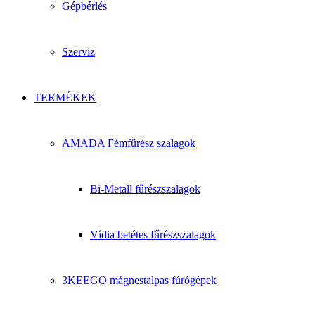
Gépbérlés
Szerviz
TERMÉKEK
AMADA Fémfűrész szalagok
Bi-Metall fűrészszalagok
Vídia betétes fűrészszalagok
3KEEGO mágnestalpas fúrógépek