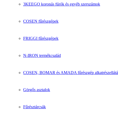
3KEEGO koronás fúrók és egyéb szerszámok
COSEN fűrészgépek
FRIGGI fűrészgépek
N-IRON termékcsalád
COSEN, BOMAR és AMADA fűrészgép alkatrészellátá
Görgős asztalok
Fűrésztárcsák