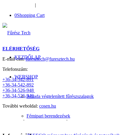
+36-34-526-948
|
furesztech@furesztech.hu
0
Shopping Cart
ELÉRHETŐSÉG
KEZDŐLAP
E-mail cím:
furesztech@furesztech.hu
Telefonszám:
WEBSHOP
+36-34-542-891
+36-34-542-892
+36-34-526-948
+36-34-526-949
Amada végtelenített fűrészszalagok
További weboldal:
cosen.hu
Fémipari berendezések