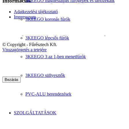
Információk
3KEEGO mágnestalpas fúrógépek és tartozékaik
Adatkezelési tájékoztató
Impresszum
3KEEGO koronás fúrók
3KEEGO lépcsős fúrók
© Copyright - Fűrésztech Kft.
Visszagörgetés a tetejére
3KEEGO 3 az 1-ben menetfúrók
3KEEGO süllyesztők
Bezárás
PVC-ALU berendezések
SZOLGÁLTATÁSOK