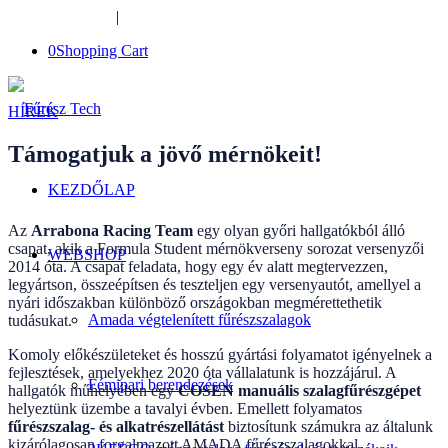
+36-34-526-948
|
furesztech@furesztech.hu
0
Shopping Cart
HÍREK
Támogatjuk a jövő mérnökeit!
KEZDŐLAP
Az
Arrabona Racing Team
egy olyan győri hallgatókból álló
csapat, akik a Formula Student mérnökverseny sorozat versenyzői
WEBSHOP
2014 óta. A csapat feladata, hogy egy év alatt megtervezzen,
legyártson, összeépítsen és teszteljen egy versenyautót, amellyel a
nyári időszakban különböző országokban megmérettethetik
Amada végtelenített fűrészszalagok
tudásukat.
Komoly előkészületeket és hosszú gyártási folyamatot igényelnek a
fejlesztések, amelyekhez 2020 óta vállalatunk is hozzájárul. A
Fémipari berendezések
hallgatók műhelyében egy
COSEN manuális szalagfűrészgépet
helyeztünk üzembe a tavalyi évben. Emellett folyamatos
fűrészszalag- és alkatrészellátást
biztosítunk számukra az általunk
kizárólagosan forgalmazott AMADA fűrészszalagokkal.