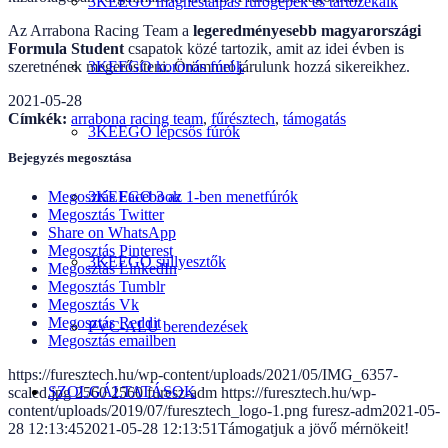
3KEEGO mágnestalpas fúrógépek és tartozékaik
Az Arrabona Racing Team a
legeredményesebb magyarországi
Formula Student
csapatok közé tartozik, amit az idei évben is
szeretnének megerősíteni. Örömmel járulunk hozzá sikereikhez.
3KEEGO koronás fúrók
2021-05-28
Címkék:
arrabona racing team
,
fűrésztech
,
támogatás
3KEEGO lépcsős fúrók
Bejegyzés megosztása
3KEEGO 3 az 1-ben menetfúrók
Megosztás Facebook
Megosztás Twitter
Share on WhatsApp
Megosztás Pinterest
3KEEGO süllyesztők
Megosztás LinkedIn
Megosztás Tumblr
Megosztás Vk
Megosztás Reddit
PVC-ALU berendezések
Megosztás emailben
https://furesztech.hu/wp-content/uploads/2021/05/IMG_6357-
SZOLGÁLTATÁSOK
scaled.jpg
2560
2560
furesz-adm
https://furesztech.hu/wp-
content/uploads/2019/07/furesztech_logo-1.png
furesz-adm
2021-05-
28 12:13:45
2021-05-28 12:13:51
Támogatjuk a jövő mérnökeit!