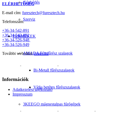
Gépbérlés
ELÉRHETŐSÉG
E-mail cím:
furesztech@furesztech.hu
Szerviz
Telefonszám:
+36-34-542-891
+36-34-542-892
TERMÉKEK
+36-34-526-948
+36-34-526-949
AMADA Fémfűrész szalagok
További weboldal:
cosen.hu
Bi-Metall fűrészszalagok
Információk
Vídia betétes fűrészszalagok
Adatkezelési tájékoztató
Impresszum
3KEEGO mágnestalpas fúrógépek