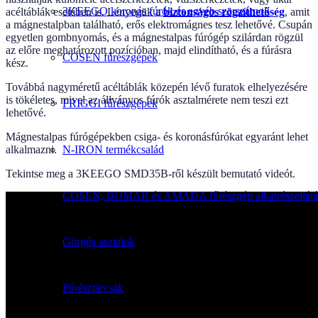
3KEEGO koronás fúrók és egyéb szerszámok
acéltáblák esetében is. Lényegük a
biztonságos rögzíthetőség
, amit
a mágnestalpban található, erős elektromágnes tesz lehetővé. Csupán
egyetlen gombnyomás, és a mágnestalpas fúrógép szilárdan rögzül
az előre meghatározott pozícióban, majd elindítható, és a fúrásra
COSEN fűrészgépek
kész.
Továbbá nagyméretű acéltáblák közepén lévő furatok elhelyezésére
is tökéletes, mivel az állványos fúrók asztalmérete nem teszi ezt
FRIGGI fűrészgépek
lehetővé.
Mágnestalpas fúrógépekben csiga- és koronásfúrókat egyaránt lehet
N-IRON termékcsalád
alkalmazni.
Tekintse meg a 3KEEGO SMD35B-ről készült bemutató videót.
COSEN, BOMAR és AMADA fűrészgép alkatrészellátá
Görgős asztalok
Fűrésztárcsák