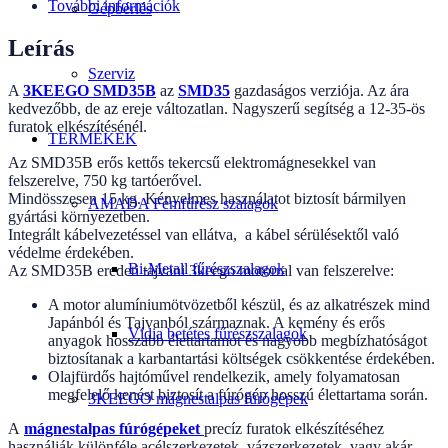
További információk
Gépbérlés
Leírás
Szerviz
A
3KEEGO SMD35B
az
SMD35
gazdaságos verziója. Az ára
kedvezőbb, de az ereje változatlan. Nagyszerű segítség a 12-35-ös
furatok elkészítésénél.
TERMÉKEK
Az SMD35B erős kettős tekercsű elektromágnesekkel van
felszerelve, 750 kg tartóerővel.
Mindösszesen 15 kg. Kényelmes használatot biztosít bármilyen
AMADA Fémfűrész szalagok
gyártási környezetben.
Integrált kábelvezetéssel van ellátva, a kábel sérülésektől való
védelme érdekében.
Bi-Metall fűrészszalagok
Az SMD35B eredeti tajvani 3keego motorral van felszerelve:
A motor alumíniumötvözetből készül, és az alkatrészek mind
Japánból és Tajvanból származnak. A kemény és erős
Vídia betétes fűrészszalagok
anyagok hosszabb élettartamot és nagyobb megbízhatóságot
biztosítanak a karbantartási költségek csökkentése érdekében.
Olajfürdős hajtóművel rendelkezik, amely folyamatosan
megfelelő kenést biztosít a fúrógép hosszú élettartama során.
3KEEGO mágnestalpas fúrógépek
A
mágnestalpas fúrógépeket
precíz furatok elkészítéséhez
használják különféle acélszerkezetek, vázszerkezetek, vagy akár