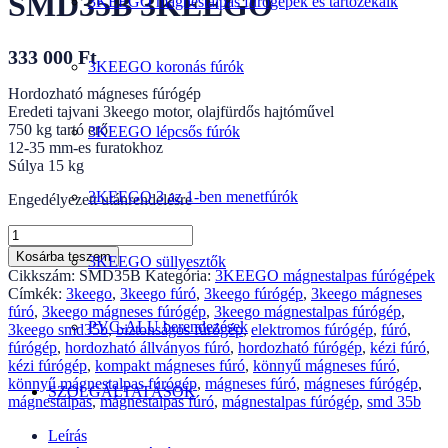
SMD35B 3KEEGO
3KEEGO mágnestalpas fúrógépek és tartozékaik
333 000
Ft
3KEEGO koronás fúrók
Hordozható mágneses fúrógép
Eredeti tajvani 3keego motor, olajfürdős hajtóművel
750 kg tartó erő
3KEEGO lépcsős fúrók
12-35 mm-es furatokhoz
Súlya 15 kg
3KEEGO 3 az 1-ben menetfúrók
Engedélyezett utánrendelésre
MÁGNESTALPAS
FÚRÓGÉP
Kosárba teszem
3KEEGO süllyesztők
SMD35B
Cikkszám:
SMD35B
Kategória:
3KEEGO mágnestalpas fúrógépek
3KEEGO
Címkék:
3keego
,
3keego fúró
,
3keego fúrógép
,
3keego mágneses
mennyiség
fúró
,
3keego mágneses fúrógép
,
3keego mágnestalpas fúrógép
,
PVC-ALU berendezések
3keego smd35b
,
biztonságos fúrógép
,
elektromos fúrógép
,
fúró
,
fúrógép
,
hordozható állványos fúró
,
hordozható fúrógép
,
kézi fúró
,
kézi fúrógép
,
kompakt mágneses fúró
,
könnyű mágneses fúró
,
könnyű mágnestalpas fúrógép
,
mágneses fúró
,
mágneses fúrógép
,
SZOLGÁLTATÁSOK
mágnestalpas
,
mágnestalpas fúró
,
mágnestalpas fúrógép
,
smd 35b
Leírás