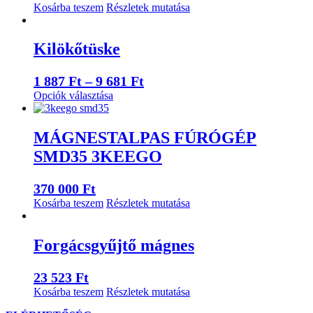
Kosárba teszem
Részletek mutatása
Kilökőtüske
Ártartomány:
1 887
Ft
–
9 681
Ft
Ennek
Opciók választása
1
a
887 Ft
terméknek
-
több
MÁGNESTALPAS FÚRÓGÉP
variációja
9
SMD35 3KEEGO
van.
681 Ft
A
változatok
370 000
Ft
a
Kosárba teszem
Részletek mutatása
termékoldalon
választhatók
ki
Forgácsgyűjtő mágnes
23 523
Ft
Kosárba teszem
Részletek mutatása