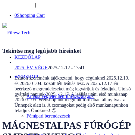
+36-34-526-948
|
furesztech@furesztech.hu
0
Shopping Cart
Tekintse meg legújabb híreinket
KEZDŐLAP
2025. ÉV VÉGE
2025-12-12 - 13:41
WEBSHOP
Ezúton szeretnénk tájékoztatni, hogy cégünknél 2025.12.19.
és 2026.01.04. között téli leállás lesz. A 2025.12.17-én
beérkező megrendeléseket még legyártjuk és feladjuk. Utolsó
gyártási napunk 2025. 12.17. A leállás utáni első munkanap
Amada végtelenített fűrészszalagok
2026.01.05. Webshopunk megújult formában áll nyitva az
Ünnepek alatt is. A csomagokat pedig első munkanapunkon
feladjuk Önöknek! 🙂
Fémipari berendezések
MÁGNESTALPAS FÚRÓGÉP