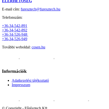
ELÉRHETŐSÉG
E-mail cím:
furesztech@furesztech.hu
Telefonszám:
+36-34-542-891
+36-34-542-892
+36-34-526-948
+36-34-526-949
További weboldal:
cosen.hu
Információk
Adatkezelési tájékoztató
Impresszum
© Copyright - Fűrésztech Kft.