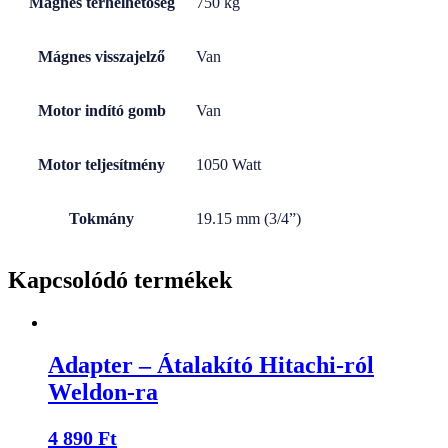
Mágnes terhelhetőség
750 kg
Mágnes visszajelző
Van
Motor indító gomb
Van
Motor teljesítmény
1050 Watt
Tokmány
19.15 mm (3/4”)
Kapcsolódó termékek
Adapter – Átalakító Hitachi-ról
Weldon-ra
4 890
Ft