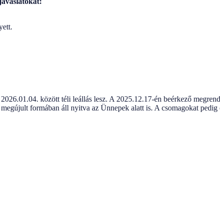
javaslatokat:
ett.
2026.01.04. között téli leállás lesz. A 2025.12.17-én beérkező megrend
 megújult formában áll nyitva az Ünnepek alatt is. A csomagokat ped