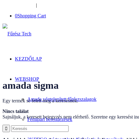
+36-34-526-948
|
furesztech@furesztech.hu
0
Shopping Cart
KEZDŐLAP
WEBSHOP
amada sigma
Amada végtelenített fűrészszalagok
Egy termék se felelt meg a keresésnek.
Nincs találat
Sajnáljuk, a keresett bejegyzés nem elérhető. Szeretne egy keresést in
Fémipari berendezések