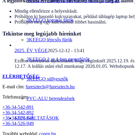
3KEEGO mágnestalpas fúrógépek és tartozékaik
A legjobb keresési eredmények eléréséhez fontolja meg az alábbi 
Mindig ellenőrizze a helyesírását.
Próbáljon ki hasonló kulcsszavakat, például táblagép laptop hely
3KEEGO koronás fúrók
Próbáljon meg egy kulcsszónál többet használni.
Tekintse meg legújabb híreinket
3KEEGO lépcsős fúrók
2025. ÉV VÉGE
2025-12-12 - 13:41
3KEEGO 3 az 1-ben menetfúrók
Ezúton szeretnénk tájékoztatni, hogy cégünknél 2025.12.19. és 
12.17. A leállás utáni első munkanap 2026.01.05. Webshopunk
ELÉRHETŐSÉG
3KEEGO süllyesztők
E-mail cím:
furesztech@furesztech.hu
Telefonszám:
PVC-ALU berendezések
+36-34-542-891
+36-34-542-892
SZOLGÁLTATÁSOK
+36-34-526-948
+36-34-526-949
További weboldal:
cosen.hu