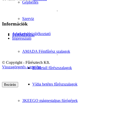
Gépbérlés
Szerviz
Információk
Adatkezelési tájékoztató
TERMÉKEK
Impresszum
AMADA Fémfűrész szalagok
© Copyright - Fűrésztech Kft.
Visszagörgetés a tetejére
Bi-Metall fűrészszalagok
Vídia betétes fűrészszalagok
Bezárás
3KEEGO mágnestalpas fúrógépek