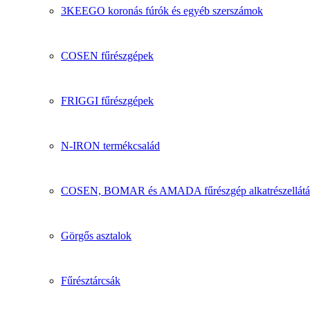
3KEEGO koronás fúrók és egyéb szerszámok
COSEN fűrészgépek
FRIGGI fűrészgépek
N-IRON termékcsalád
COSEN, BOMAR és AMADA fűrészgép alkatrészellátá
Görgős asztalok
Fűrésztárcsák