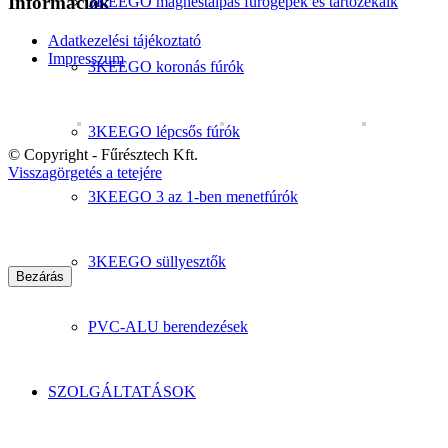
Információk
3KEEGO mágnestalpas fúrógépek és tartozékaik
Adatkezelési tájékoztató
Impresszum
3KEEGO koronás fúrók
3KEEGO lépcsős fúrók
© Copyright - Fűrésztech Kft.
Visszagörgetés a tetejére
3KEEGO 3 az 1-ben menetfúrók
3KEEGO süllyesztők
Bezárás
PVC-ALU berendezések
SZOLGÁLTATÁSOK