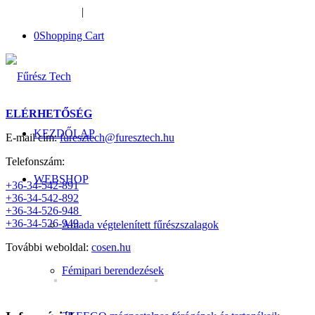
+36-34-526-948
|
furesztech@furesztech.hu
0
Shopping Cart
ELÉRHETŐSÉG
KEZDŐLAP
E-mail cím:
furesztech@furesztech.hu
Telefonszám:
WEBSHOP
+36-34-542-891
+36-34-542-892
+36-34-526-948
+36-34-526-949
Amada végtelenített fűrészszalagok
További weboldal:
cosen.hu
Fémipari berendezések